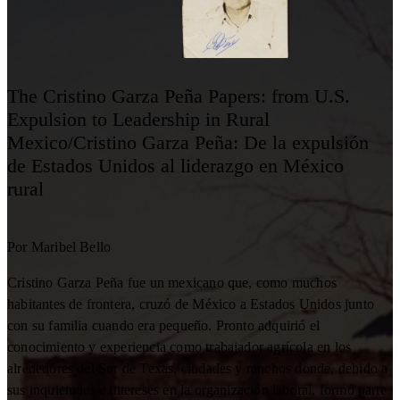
The Cristino Garza Peña Papers: from U.S.
Expulsion to Leadership in Rural
Mexico/Cristino Garza Peña: De la expulsión
de Estados Unidos al liderazgo en México
rural
Por Maribel Bello
Cristino Garza Peña fue un mexicano que, como muchos
habitantes de frontera, cruzó de México a Estados Unidos junto
con su familia cuando era pequeño. Pronto adquirió el
conocimiento y experiencia como trabajador agrícola en los
alrededores del Sur de Texas, ciudades y ranchos donde, debido a
sus inquietudes e intereses en la organización laboral, formó parte