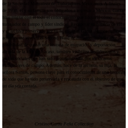
de la Sociedad Mutualista de Trabajadores Mexicanos. A finales
de 1930, él y su familia son obligados a regresar a México. Garza
hizo migrar con él todo el conocimiento que adquirió como
trabajador de campo y líder sindical. Recuperar su historia de vida
y el archivo preservado por su hija Santos Garza Bermea, quien,
actualmente vive en el Second Ward de Houston, no sólo abre la
posibilidad de contar una historia de migración y deportación
alejada de la idea de fracaso, también visibiliza los liderazgos y
luchas sociales que han sido protagonizadas por mexicanos
trabajadores de campo. Además, hace de la arconta, su hija, la
señora Santos, persona clave para el conocimiento de una historia
de vida que ha sido preservada y rescatada con el objetivo de que
un día sea contada.
Cristino Garza Peña Collection