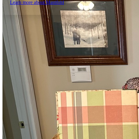
Learn more about
Manifold
Increase text margins
Decrease text margins
Reset to Defaults