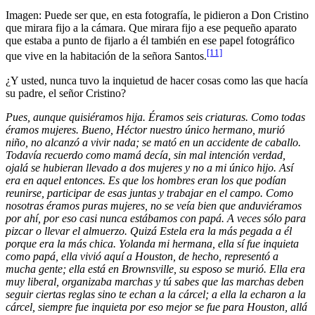
Imagen: Puede ser que, en esta fotografía, le pidieron a Don Cristino
que mirara fijo a la cámara. Que mirara fijo a ese pequeño aparato
que estaba a punto de fijarlo a él también en ese papel fotográfico
[11]
que vive en la habitación de la señora Santos.
¿Y usted, nunca tuvo la inquietud de hacer cosas como las que hacía
su padre, el señor Cristino?
Pues, aunque quisiéramos hija. Éramos seis criaturas. Como todas
éramos mujeres. Bueno, Héctor nuestro único hermano, murió
niño, no alcanzó a vivir nada; se mató en un accidente de caballo.
Todavía recuerdo como mamá decía, sin mal intención verdad,
ojalá se hubieran llevado a dos mujeres y no a mi único hijo. Así
era en aquel entonces. Es que los hombres eran los que podían
reunirse, participar de esas juntas y trabajar en el campo. Como
nosotras éramos puras mujeres, no se veía bien que anduviéramos
por ahí, por eso casi nunca estábamos con papá. A veces sólo para
pizcar o llevar el almuerzo. Quizá Estela era la más pegada a él
porque era la más chica. Yolanda mi hermana, ella sí fue inquieta
como papá, ella vivió aquí a Houston, de hecho, representó a
mucha gente; ella está en Brownsville, su esposo se murió. Ella era
muy liberal, organizaba marchas y tú sabes que las marchas deben
seguir ciertas reglas sino te echan a la cárcel; a ella la echaron a la
cárcel, siempre fue inquieta por eso mejor se fue para Houston, allá