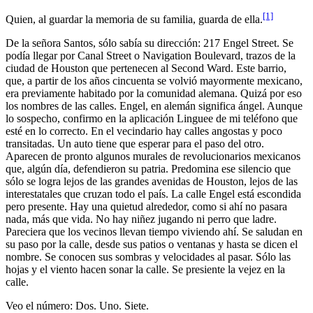
[1]
Quien, al guardar la memoria de su familia, guarda de ella.
De la señora Santos, sólo sabía su dirección: 217 Engel Street. Se
podía llegar por Canal Street o Navigation Boulevard, trazos de la
ciudad de Houston que pertenecen al Second Ward. Este barrio,
que, a partir de los años cincuenta se volvió mayormente mexicano,
era previamente habitado por la comunidad alemana. Quizá por eso
los nombres de las calles. Engel, en alemán significa ángel. Aunque
lo sospecho, confirmo en la aplicación Linguee de mi teléfono que
esté en lo correcto. En el vecindario hay calles angostas y poco
transitadas. Un auto tiene que esperar para el paso del otro.
Aparecen de pronto algunos murales de revolucionarios mexicanos
que, algún día, defendieron su patria. Predomina ese silencio que
sólo se logra lejos de las grandes avenidas de Houston, lejos de las
interestatales que cruzan todo el país. La calle Engel está escondida
pero presente. Hay una quietud alrededor, como si ahí no pasara
nada, más que vida. No hay niñez jugando ni perro que ladre.
Pareciera que los vecinos llevan tiempo viviendo ahí. Se saludan en
su paso por la calle, desde sus patios o ventanas y hasta se dicen el
nombre. Se conocen sus sombras y velocidades al pasar. Sólo las
hojas y el viento hacen sonar la calle. Se presiente la vejez en la
calle.
Veo el número: Dos. Uno. Siete.