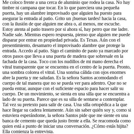
Me coloco frente a una cerca de aluminio que rodea la casa. No hay
timbre ni campana que tocar. En lo que pareciera una pequeña
puerta, hay un alambre improvisado que alguien ha puesto para
asegurar la entrada al patio. Grito un ¡buenas tardes! hacia la casa,
con la ilusión de que alguien me abra o, al menos, me escuche.
Estoy atenta al patio trasero por si ahora sí, hay perro que me ladre.
Nadie sale. Mientras espero respuesta, pienso que alguien me puede
disparar por entrar en propiedad privada. Es Texas. Aún con el
presentimiento, desamarro el improvisado alambre que protege la
entrada. Accedo al patio. Sigo el caminito de pasto ya marcado por
otros pasos que lleva a una puerta de madera que sobresale en la
fachada de la casa. Toco con los nudillos de mi mano derecha el
vitral transparente que se encuentra en el centro de la puerta. Pronto,
una sombra colorea el vitral. Una sonrisa cálida con ojos enormes
abre la puerta y me saludan. Es la señora Santos acomodando el
cuerpo de tal manera que no se pueda ver para adentro. Que no se
pueda entrar, aunque con el suficiente espacio para hacer salir su
cuerpo. De un movimiento, se sienta en una silla que se encuentra a
lado de su puerta. Parece que es su silla de sentarse a contemplar.
Tal vez su pretexto para salir de casa. Una silla ortopédica a la que
hace llegar su cadera lentamente. Aún sin saber quién soy y, como si
estuviera esperándome, la señora Santos pide que me siente en una
banca de cemento que queda justo frente a ella. Se reacomoda como
quien está a punto de iniciar una conversación. ¿Cómo estás hijita?
Ella comienza la entrevista.