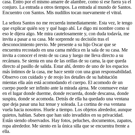
casa. Entro por el mismo amarre de alambre, como si ese fuera ya el
conjuro. La entrada a otros tiempos. La entrada al mundo de Santos.
Encuentro con Santos. Mis nudillos tocan nuevamente el vitral.
La señora Santos no me recuerda inmediatamente. Esta vez, le tengo
que explicar quién soy y qué hago ahí. Le digo mi nombre como si
eso le dijera algo. Me mira cautelosamente y, con duda todavía, me
invita a pasar a su casa. Me sorprende su decisión tras el
desconocimiento previo. Me presente a su hijo Oscar que se
encuentra recostado en una cama médica en la sala de su casa. Me
invita a conocer el resto de su casa y luego me lleva directo a su
recámara. Se sienta en una de las orillas de su cama, la que queda
directo al pasillo de salida. Estar ahí, dentro de uno de los espacios
más íntimos de la casa, me hace sentir con una gran responsabilidad.
Observo con cuidado y de reojo los detalles de su habitación
mientas ella aún está acomodando el cuerpo. El acomodo de un
cuerpo puede ser infinito ante la mirada ajena. Me conmueve estar
en el lugar donde duerme, donde recuerda, donde descansa, donde
suspira, donde se acomoda. Detrás de ella ha quedado una ventana
que deja pasar una luz tenue y soleada. La cortina de esa ventana
vuela hacia nosotros. Huele a tiempo. Los objetos alrededor, aunque
quietos, hablan. Saben que han sido invadidos en su privacidad.
Están siendo observados. Hay fotos, peluches, documentos, zapatos,
ropa alrededor. Me siento en la única silla que se encuentra frente a
ella.